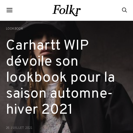
LOOKBOOK
Carhartt WIP
dévoile son
lookbook pour la
saison automne-
hiver 2021
26 JUILLET 2021