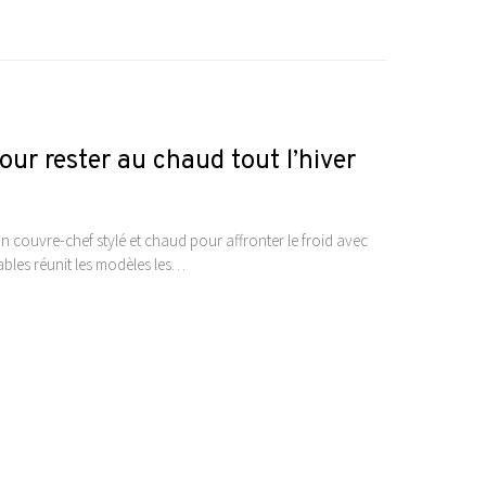
ur rester au chaud tout l’hiver
n couvre-chef stylé et chaud pour affronter le froid avec
ables réunit les modèles les…