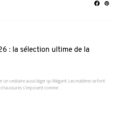
 : la sélection ultime de la
ser un vestiaire aussi léger qu’élégant. Les matières se font
 les chaussures s’imposent comme…