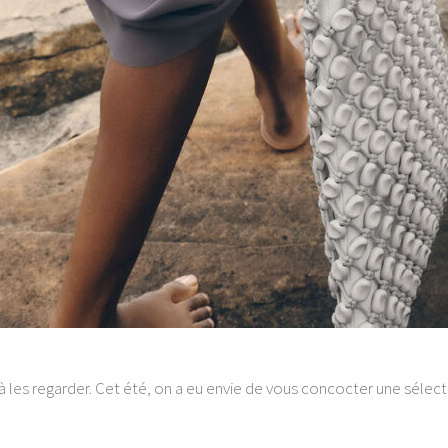
qu’à les regarder. Cet été, on a eu envie de vous concocter une séle