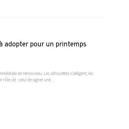
 à adopter pour un printemps
e immédiate de renouveau. Les silhouettes s’allègent, les
r rôle clé : celui de signer une…