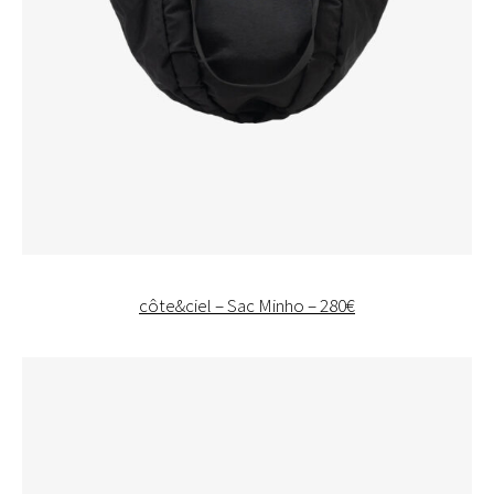
côte&ciel – Sac Minho – 280€