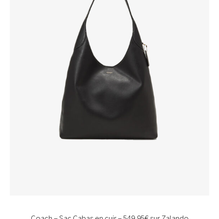
Coach – Sac Cabas en cuir – 549,95€ sur Zalando