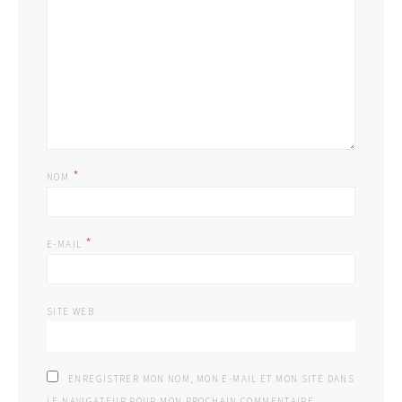
*
NOM
*
E-MAIL
SITE WEB
ENREGISTRER MON NOM, MON E-MAIL ET MON SITE DANS
LE NAVIGATEUR POUR MON PROCHAIN COMMENTAIRE.