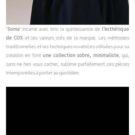
‘
Soma
‘ incarne avec brio la quintessence de
l’esthétique
de COS
et les valeurs clés de la marque. Les méthodes
traditionnelles et les techniques novatrices utilisées pour sa
création en font
une collection sobre, minimaliste
, qui,
sans ne rien vous cacher, sublime parfaitement ces pièces
intemporelles à porter au quotidien.