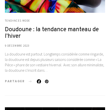
TENDANCES MODE
Doudoune : la tendance manteau de
l’hiver
9 DÉCEMBRE 2023
La doudoune est partout. Longtemps considérée comme ringarde,
la doudoune est depuis plusieurs saisons considérée comme « La
Pièce » phare de son vestiaire hivernal. Avec son allure minimaliste,
la doudoune s’inscrit dans…
PARTAGER