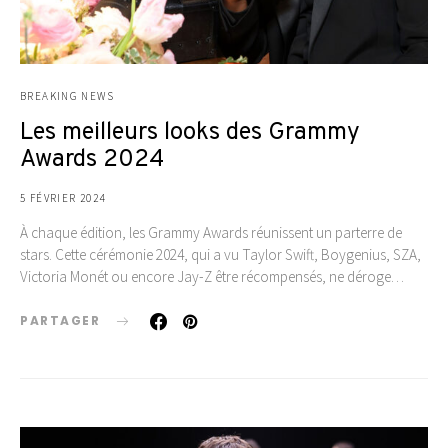
BREAKING NEWS
Les meilleurs looks des Grammy
Awards 2024
5 FÉVRIER 2024
À chaque édition, les Grammy Awards réunissent un parterre de
stars. Cette cérémonie 2024, qui a vu Taylor Swift, Boygenius, SZA,
Victoria Monét ou encore Jay-Z être récompensés, ne déroge…
PARTAGER