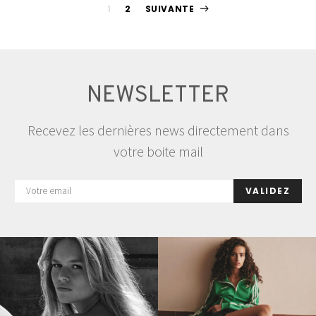
Pagination
1
2
SUIVANTE
des
publications
NEWSLETTER
Recevez les dernières news directement dans
votre boite mail
VALIDEZ