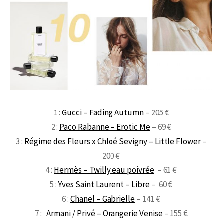
1 :
Gucci – Fading Autumn
– 205 €
2 :
Paco Rabanne – Erotic Me
– 69 €
3 :
Régime des Fleurs x Chloé Sevigny – Little Flower
–
200 €
4 :
Hermès – Twilly eau poivrée
– 61 €
5 :
Yves Saint Laurent – Libre
– 60 €
6 :
Chanel – Gabrielle
– 141 €
7 :
Armani / Privé – Orangerie Venise
– 155 €