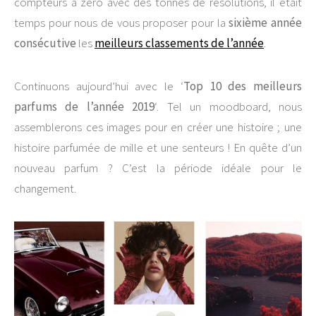
compteurs à zéro avec des tonnes de résolutions, il était
temps pour nous de vous proposer pour la
sixième année
consécutive
les
meilleurs classements de l’année
.
Continuons aujourd’hui avec le ‘
Top 10 des meilleurs
parfums de l’année 2019
‘. Tel un moodboard, nous
assemblerons ces images pour en créer une histoire ; une
histoire parfumée de mille et une senteurs ! En quête d’un
nouveau parfum ? C’est la période idéale pour le
changement.