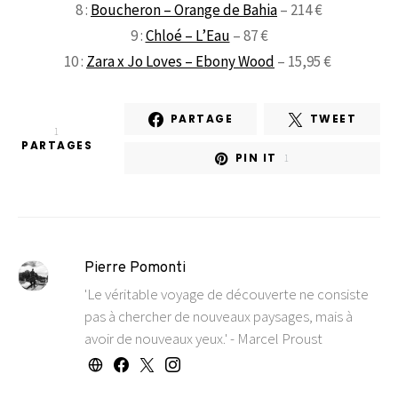
8 :
Boucheron – Orange de Bahia
– 214 €
9 :
Chloé – L’Eau
– 87 €
10 :
Zara x Jo Loves – Ebony Wood
– 15,95 €
PARTAGE
TWEET
1
PARTAGES
PIN IT
1
Pierre Pomonti
'Le véritable voyage de découverte ne consiste
pas à chercher de nouveaux paysages, mais à
avoir de nouveaux yeux.' - Marcel Proust