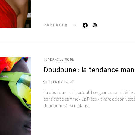
PARTAGER
TENDANCES MODE
Doudoune : la tendance mant
9 DÉCEMBRE 2023
La doudoune est partout. Longtemps considérée c
considérée comme « La Pièce » phare de son vestiai
doudoune s’inscrit dans…