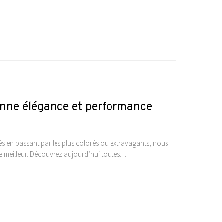
ionne élégance et performance
ués en passant par les plus colorés ou extravagants, nous
 le meilleur. Découvrez aujourd’hui toutes…