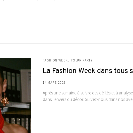
FASHION WEEK
FOLKR PARTY
La Fashion Week dans tous s
14 MARS 2025
Après une semaine à suivre des défilés et à analyse
dans l’envers du décor. Suivez-nous dans nos av