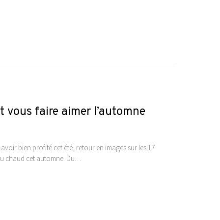
nt vous faire aimer l’automne
voir bien profité cet été, retour en images sur les 17
 au chaud cet automne. Du…