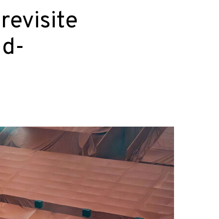
revisite
nd-