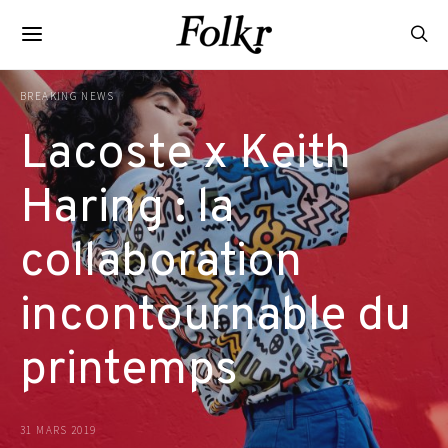
BREAKING NEWS
Lacoste x Keith
Haring : la
collaboration
incontournable du
printemps
31 MARS 2019