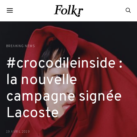
BREAKING NEWS
#crocodileinside :
la nouvelle
campagne signée
Lacoste
19 AVRIL 2019