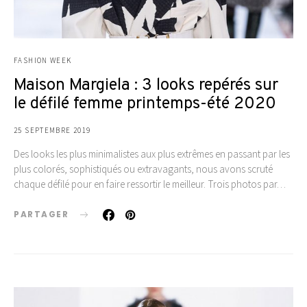
FASHION WEEK
Maison Margiela : 3 looks repérés sur
le défilé femme printemps-été 2020
25 SEPTEMBRE 2019
Des looks les plus minimalistes aux plus extrêmes en passant par les
plus colorés, sophistiqués ou extravagants, nous avons scruté
chaque défilé pour en faire ressortir le meilleur. Trois photos par…
PARTAGER