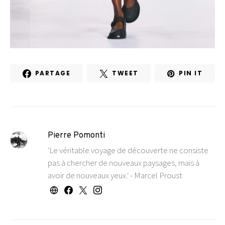
PARTAGE
TWEET
PIN IT
Pierre Pomonti
'Le véritable voyage de découverte ne consiste
pas à chercher de nouveaux paysages, mais à
avoir de nouveaux yeux.' - Marcel Proust