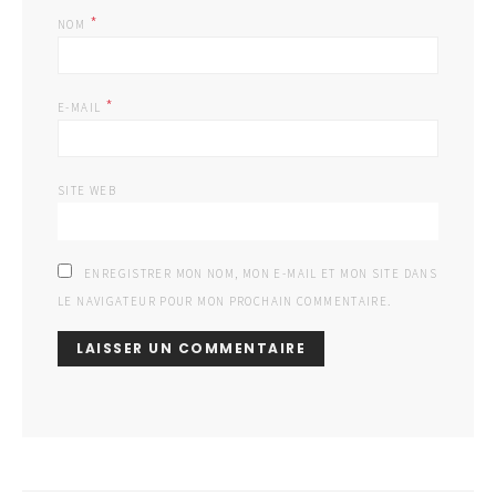
*
NOM
*
E-MAIL
SITE WEB
ENREGISTRER MON NOM, MON E-MAIL ET MON SITE DANS
LE NAVIGATEUR POUR MON PROCHAIN COMMENTAIRE.