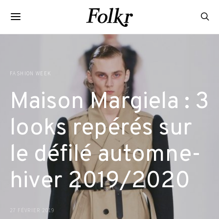
FASHION WEEK
Maison Margiela : 3
looks repérés sur
le défilé automne-
hiver 2019/2020
27 FÉVRIER 2019