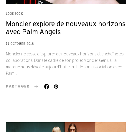
LOOKBOOK
Moncler explore de nouveaux horizons
avec Palm Angels
11 OCTOBRE 2018
Moncler ne cesse d’explorer de nouveaux horizons et enchaîne les
collaborations. Dans le cadre de son projet Moncler Genius, la
marque nous dévoile aujourd’hui le fruit de son association avec
Palm…
PARTAGER