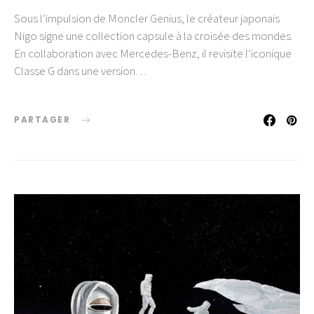
Sous l’impulsion de Moncler Genius, le créateur japonais
Nigo signe une collection capsule à la croisée des mondes.
En collaboration avec Mercedes-Benz, il revisite l’iconique
Classe G dans une version…
PARTAGER