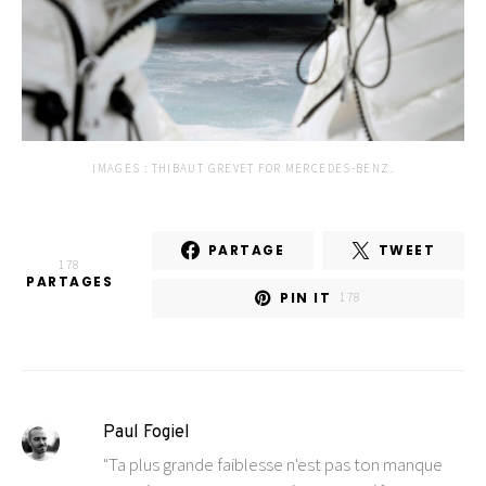
IMAGES : THIBAUT GREVET FOR MERCEDES-BENZ.
PARTAGE
TWEET
178
PARTAGES
PIN IT
178
Paul Fogiel
"Ta plus grande faiblesse n'est pas ton manque