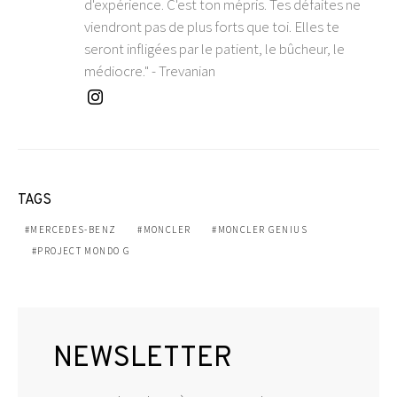
d'expérience. C'est ton mépris. Tes défaites ne
viendront pas de plus forts que toi. Elles te
seront infligées par le patient, le bûcheur, le
médiocre." - Trevanian
TAGS
MERCEDES-BENZ
MONCLER
MONCLER GENIUS
PROJECT MONDO G
NEWSLETTER