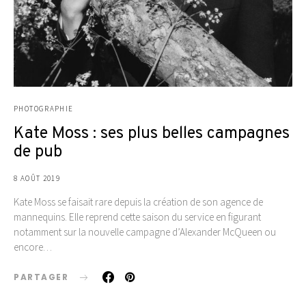
PHOTOGRAPHIE
Kate Moss : ses plus belles campagnes
de pub
8 AOÛT 2019
Kate Moss se faisait rare depuis la création de son agence de
mannequins. Elle reprend cette saison du service en figurant
notamment sur la nouvelle campagne d’Alexander McQueen ou
encore…
PARTAGER