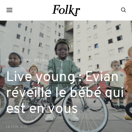
FOOD & DRINKS
WE LOVE
Live young : Evian
réveille le bébé qui
est en vous
14 JUIN 2019