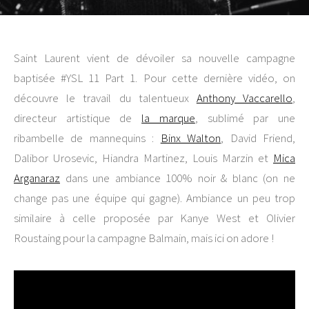
Saint Laurent vient de dévoiler sa nouvelle campagne
baptisée #YSL 11 Part 1. Pour cette dernière vidéo, on
découvre le travail du talentueux
Anthony Vaccarello
,
directeur artistique de
la marque
, sublimé par une
ribambelle de mannequins :
Binx Walton
, David Friend,
Dalibor Urosevic, Hiandra Martinez, Louis Marzin et
Mica
Arganaraz
dans une ambiance 100% noir & blanc (on ne
change pas une équipe qui gagne). Ambiance un peu trop
similaire à celle proposée par Kanye West et Olivier
Roustaing pour la campagne Balmain, mais ici on adore !