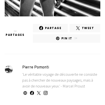
PARTAGE
TWEET
34
PARTAGES
PIN IT
34
Pierre Pomonti
'Le véritable voyage de découverte ne consiste
pas à chercher de nouveaux paysages, mais à
avoir de nouveaux yeux.' - Marcel Proust