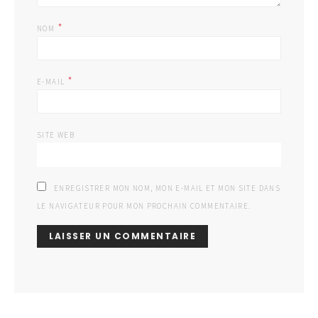
*
NOM
*
E-MAIL
SITE WEB
ENREGISTRER MON NOM, MON E-MAIL ET MON SITE DANS
LE NAVIGATEUR POUR MON PROCHAIN COMMENTAIRE.