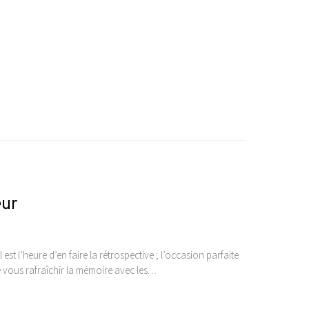
eur
est l’heure d’en faire la rétrospective ; l’occasion parfaite
e vous rafraîchir la mémoire avec les…