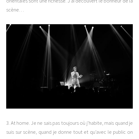
orientales sont une richesse. J’ai découvert le bonheur de la
scène…
3. At home. Je ne sais pas toujours où j’habite, mais quand je
suis sur scène, quand je donne tout et qu’avec le public on