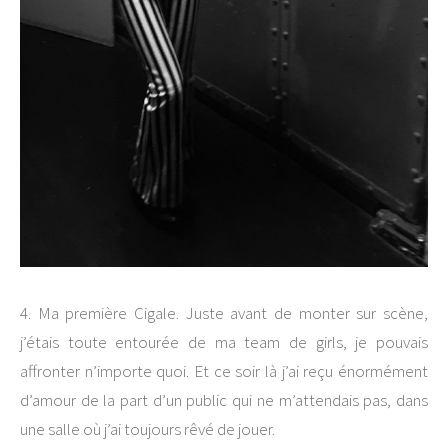
4. Ma première Cigale. Juste avant de monter sur scène,
j’étais toute entourée de ma team de girls, je pouvais
affronter n’importe quoi. Et ce soir là j’ai reçu énormément
d’amour de la part d’un public qui ne m’attendais pas, dans
une salle où j’ai toujours rêvé de jouer.