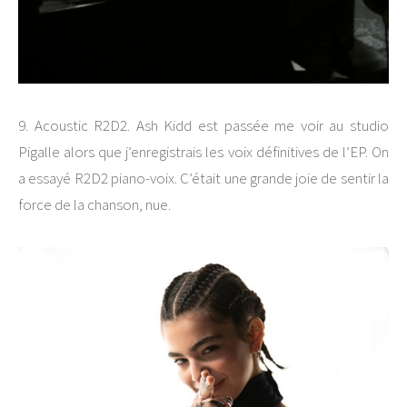
9. Acoustic R2D2. Ash Kidd est passée me voir au studio
Pigalle alors que j’enregistrais les voix définitives de l’EP. On
a essayé R2D2 piano-voix. C’était une grande joie de sentir la
force de la chanson, nue.