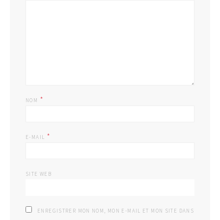
*
NOM
*
E-MAIL
SITE WEB
ENREGISTRER MON NOM, MON E-MAIL ET MON SITE DANS