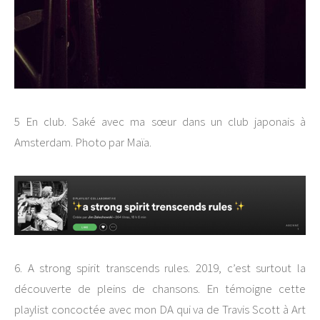
5 En club. Saké avec ma sœur dans un club japonais à
Amsterdam. Photo par Maïa.
6. A strong spirit transcends rules. 2019, c’est surtout la
découverte de pleins de chansons. En témoigne cette
playlist concoctée avec mon DA qui va de Travis Scott à Art