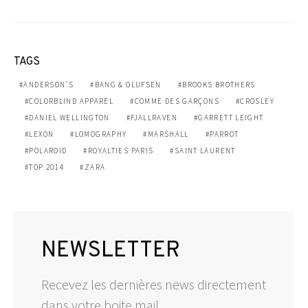
TAGS
ANDERSON'S
BANG & OLUFSEN
BROOKS BROTHERS
COLORBLIND APPAREL
COMME DES GARÇONS
CROSLEY
DANIEL WELLINGTON
FJALLRAVEN
GARRETT LEIGHT
LEXON
LOMOGRAPHY
MARSHALL
PARROT
POLAROID
ROYALTIES PARIS
SAINT LAURENT
TOP 2014
ZARA
NEWSLETTER
Recevez les dernières news directement
dans votre boite mail