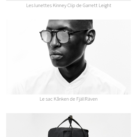
Les lunettes Kinney Clip de Garrett Leight
Le sac Kånken de FjällRäven