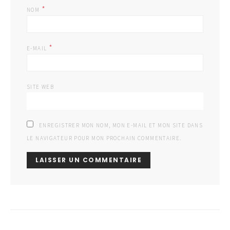
*
NOM
*
E-MAIL
SITE WEB
ENREGISTRER MON NOM, MON E-MAIL ET MON SITE DANS
LE NAVIGATEUR POUR MON PROCHAIN COMMENTAIRE.