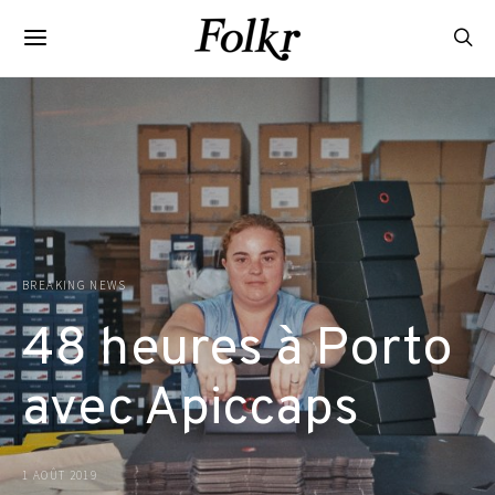
BREAKING NEWS
48 heures à Porto
avec Apiccaps
1 AOÛT 2019