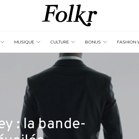
MUSIQUE
CULTURE
BONUS
FASHION 
y : la bande-