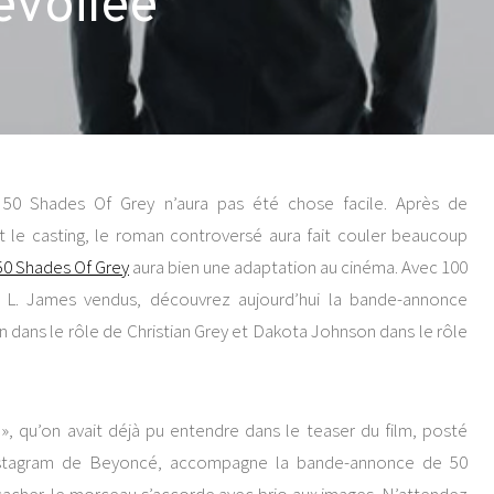
évoilée
 50 Shades Of Grey n’aura pas été chose facile. Après de
le casting, le roman controversé aura fait couler beaucoup
50 Shades Of Grey
aura bien une adaptation au cinéma. Avec 100
E. L. James vendus, découvrez aujourd’hui la bande-annonce
n dans le rôle de Christian Grey et Dakota Johnson dans le rôle
», qu’on avait déjà pu entendre dans le teaser du film, posté
nstagram de Beyoncé, accompagne la bande-annonce de 50