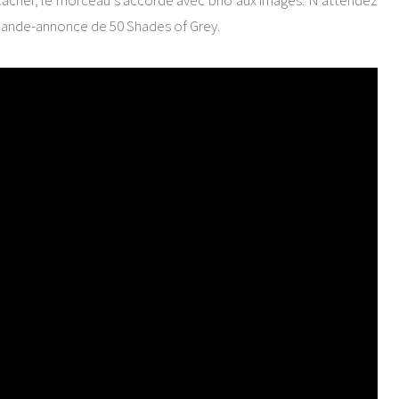
 cacher, le morceau s’accorde avec brio aux images. N’attendez
bande-annonce de 50 Shades of Grey.