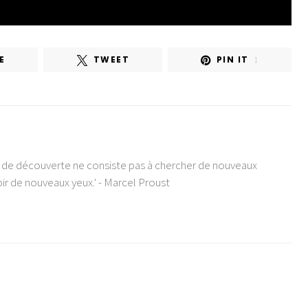
E
TWEET
PIN IT
1
e de découverte ne consiste pas à chercher de nouveaux
ir de nouveaux yeux.' - Marcel Proust