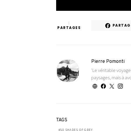
1
PARTAG
PARTAGES
Pierre Pomonti
'Le véritable voyag
paysages, mais à avo
TAGS
50 SHADES OF GREY