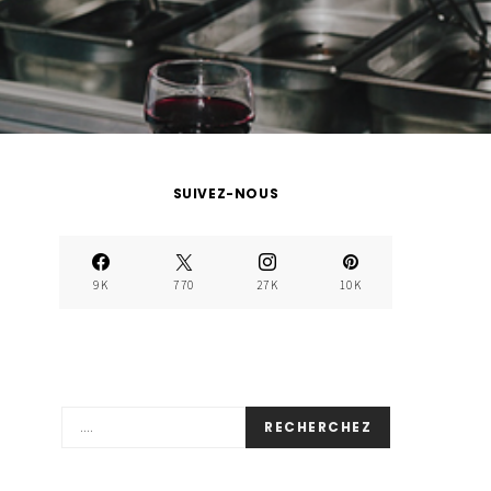
SUIVEZ-NOUS
9K
770
27K
10K
RECHERCHEZ