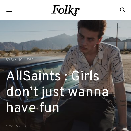
BREAKING NEWS
AllSaints : Girls
don’t just wanna
have fun
8 MARS 2019