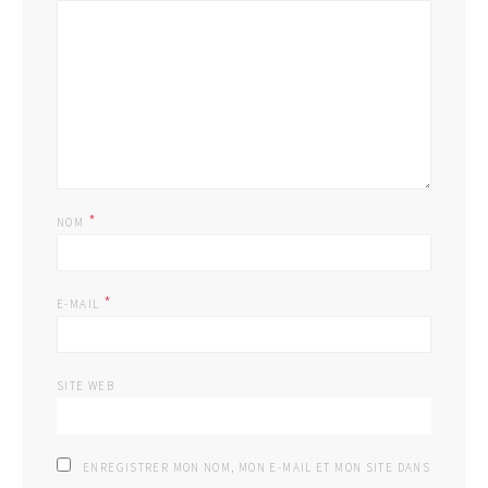
*
NOM
*
E-MAIL
SITE WEB
ENREGISTRER MON NOM, MON E-MAIL ET MON SITE DANS