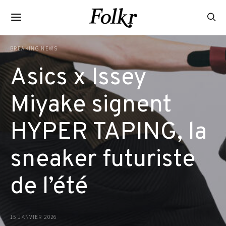
BREAKING NEWS
Asics x Issey
Miyake signent
HYPER TAPING, la
sneaker futuriste
de l’été
15 JANVIER 2026