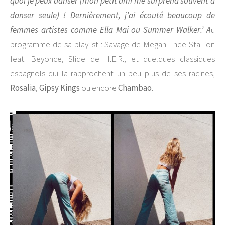
quoi je peux danser (mon petit ami me surprend souvent à
danser seule) ! Dernièrement, j’ai écouté beaucoup de
femmes artistes comme
Ella Mai
ou
Summer Walker
.’ A
u
programme de sa playlist : Savage de Megan Thee Stallion
feat. Beyonce, Slide de H.E.R., et quelques classiques
espagnols qui la rapprochent un peu plus de ses racines,
Rosalia
,
Gipsy Kings
ou encore
Chambao
.