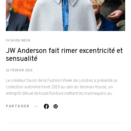
FASHION WEEK
JW Anderson fait rimer excentricité et
sensualité
22 FÉVRIER 2019
Le créateur favori de la Fashion Week de Londres a présenté sa
collection automne-hiver 2019 au sein du Yeoman House, un
entrepôt dénué de toute fioriture mettant les mannequins au…
PARTAGER