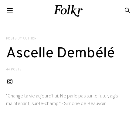
POSTS BY AUTHOR
Ascelle Dembélé
44 POSTS
"Change ta vie aujourd'hui. Ne parie pas sur le futur, agis
maintenant, sur-le-champ." - Simone de Beauvoir