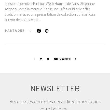
Lors de la dernière Fashion Week Homme de Paris, Stéphane
Ashpool, avec la marque Pigalle, nous fait oublier le défilé
traditionnel avec une présentation de collection qui s’articule
autour de trois scènes…
PARTAGER
Pagination
1
2
3
SUIVANTE
des
publications
NEWSLETTER
Recevez les dernières news directement dans
votre boite mail