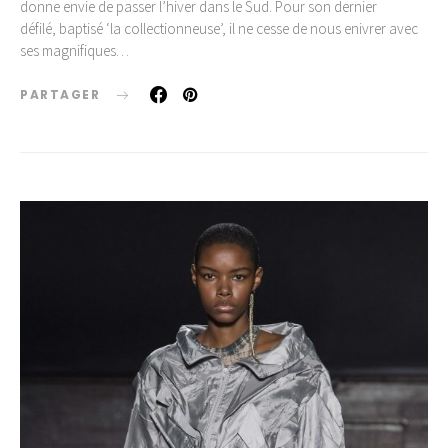
donne envie de passer l’hiver dans le Sud. Pour son dernier
défilé, baptisé ‘la collectionneuse’, il ne cesse de nous enivrer avec
ses magnifiques…
PARTAGER