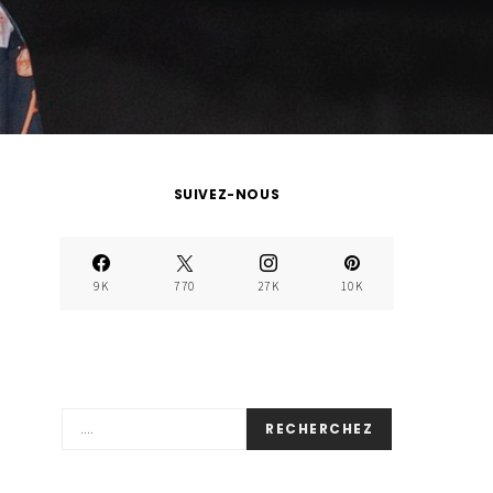
SUIVEZ-NOUS
9K
770
27K
10K
RECHERCHEZ