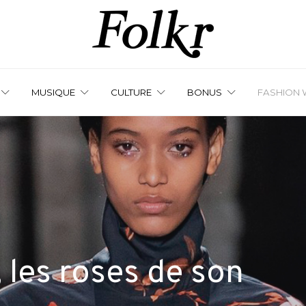
MUSIQUE
CULTURE
BONUS
FASHION 
 les roses de son