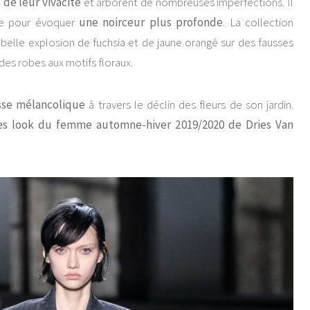
 de leur vivacité
et arborent de nombreuses imperfections. Il
me pour évoquer
une noirceur plus profonde
. La collection
elle explosion de fuchsia et de jaune orangé sur des fausses
des robes aux motifs floraux.
sse mélancolique
à travers le déclin des fleurs de son jardin.
es look du femme automne-hiver 2019/2020 de Dries Van