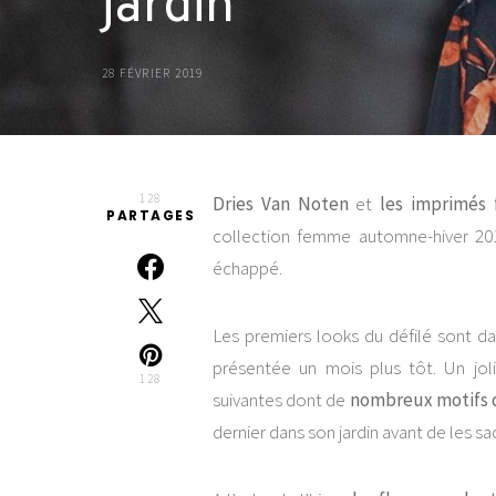
jardin
28 FÉVRIER 2019
128
Dries Van Noten
et
les imprimés 
PARTAGES
collection femme automne-hiver 20
échappé.
Les premiers looks du défilé sont da
présentée un mois plus tôt. Un joli
128
suivantes dont de
nombreux motifs 
dernier dans son jardin avant de les s