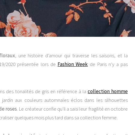
floraux
, une histoire d’amour qui traverse les saisons, et la
19/2020 présentée lors de
Fashion Week
de Paris n’y a pas
ns des tonalités de gris en référence à la
collection homme
 jardin aux couleurs automnales éclos dans les silhouettes
de roses
. Le créateur confie qu’il a saisi leur fragilité en octobre
acraliser quelques mois plus tard dans sa collection femme.