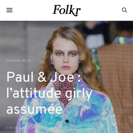
FASHION WEEK
Paul & Joe :
l’attitude girly
assumée
5 MARS 2019