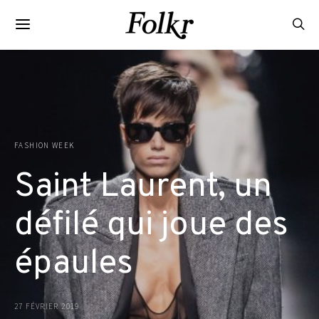
FASHION WEEK
Saint Laurent, un
défilé qui joue des
épaules
27 FÉVRIER 2019