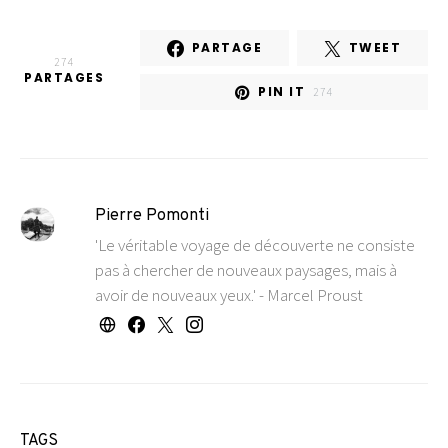
PARTAGE
TWEET
274
PARTAGES
PIN IT
274
Pierre Pomonti
'Le véritable voyage de découverte ne consiste
pas à chercher de nouveaux paysages, mais à
avoir de nouveaux yeux.' - Marcel Proust
TAGS