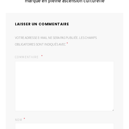
marque en pleine ascension culturelle
LAISSER UN COMMENTAIRE
VOTRE ADRESSE E-MAIL NE SERA PAS PUBLIÉE.
LES CHAMPS
*
OBLIGATOIRES SONT INDIQUÉS AVEC
COMMENTAIRE
*
NOM