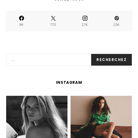
9K
770
27K
10K
RECHERCHEZ
INSTAGRAM