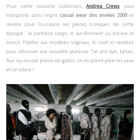
Pour cette nouvelle collection,
Andrea Crews
vous
transporte dans l’esprit
casual wear des années 2000
et
revisite pour l’occasion les pièces iconiques de cette
époque : le pantalon cargo, le survêtement ou encore le
trench. Fidèles aux modèles originaux, ils sont ici revisités
pour retrouver une nouvelle jeunesse. Tie and dye, tartan,
fluo ou encore prince-de-galles, on en prend plein les yeux
et on adore !