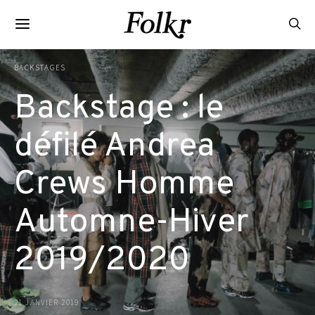
BACKSTAGES
Backstage : le
défilé Andrea
Crews Homme
Automne-Hiver
2019/2020
21 JANVIER 2019