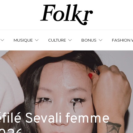
MUSIQUE
CULTURE
BONUS
FASHION 
éfilé Sevali femme