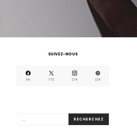
SUIVEZ-NOUS
9K
770
27K
10K
RECHERCHEZ