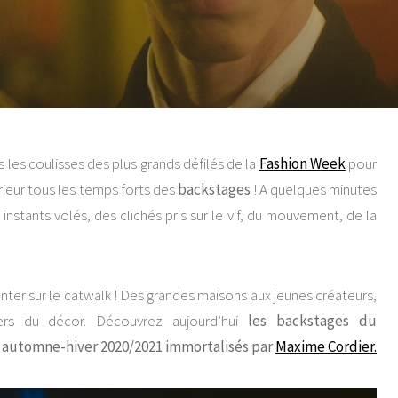
s les coulisses des plus grands défilés de la
Fashion Week
pour
térieur tous les temps forts des
backstages
! A quelques minutes
stants volés, des clichés pris sur le vif, du mouvement, de la
nter sur le catwalk ! Des grandes maisons aux jeunes créateurs,
ers du décor. Découvrez aujourd’hui
les backstages du
 automne-hiver 2020/2021 immortalisés par
Maxime Cordier.