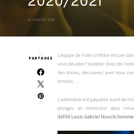
2020/2021
15 JANVIER 2020
13
L’équipe de Folkr s’infiltre encore dan
PARTAGES
vous dévoiler l’invisible. Vivez de l’in
des shows, découvrez avec nous ces in
tension, …
L’adrénaline est palpable avant de mo
13
plongez en immersion dans l’env
défilé Louis-Gabriel Nouchi homme