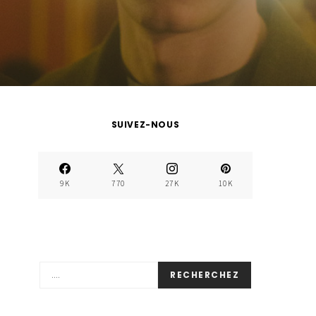
SUIVEZ-NOUS
9K
770
27K
10K
RECHERCHEZ