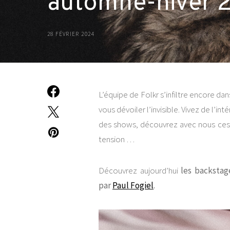
automne-hiver 
28 FÉVRIER 2024
L’équipe de Folkr s’infiltre encore dan
vous dévoiler l’invisible. Vivez de l’in
des shows, découvrez avec nous ces in
tension …
Découvrez aujourd’hui
les backstag
par
Paul Fogiel
.