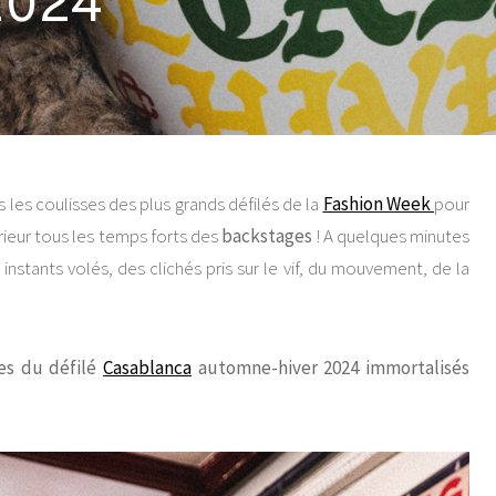
2024
s les coulisses des plus grands défilés de la
Fashion Week
pour
térieur tous les temps forts des
backstages
! A quelques minutes
stants volés, des clichés pris sur le vif, du mouvement, de la
es du défilé
Casablanca
automne-hiver
2024 immortalisés