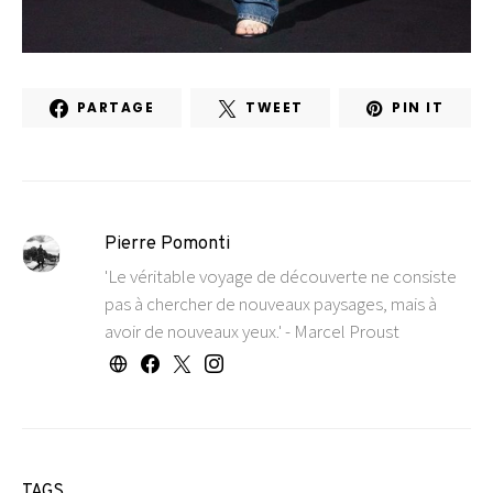
PARTAGE
TWEET
PIN IT
Pierre Pomonti
'Le véritable voyage de découverte ne consiste
pas à chercher de nouveaux paysages, mais à
avoir de nouveaux yeux.' - Marcel Proust
TAGS