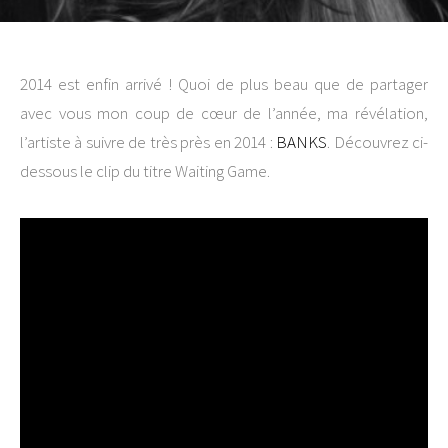
2014 est enfin arrivé ! Quoi de plus beau que de partager
avec vous mon coup de cœur de l’année, ma révélation,
l’artiste à suivre de très près en 2014 :
BANKS
. Découvrez ci-
dessous le clip du titre Waiting Game.