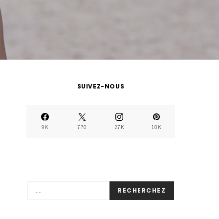
SUIVEZ-NOUS
9K
770
27K
10K
RECHERCHEZ