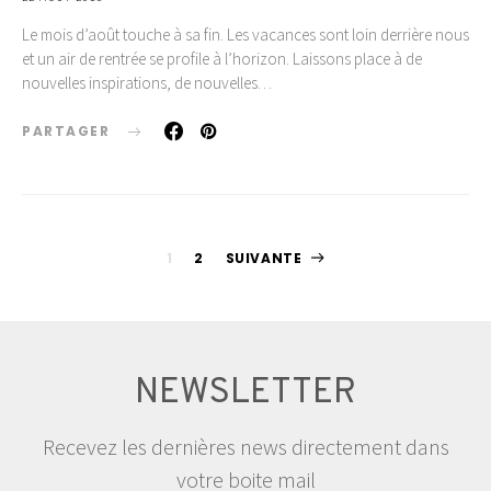
Le mois d’août touche à sa fin. Les vacances sont loin derrière nous
et un air de rentrée se profile à l’horizon. Laissons place à de
nouvelles inspirations, de nouvelles…
PARTAGER
Pagination
1
2
SUIVANTE
des
publications
NEWSLETTER
Recevez les dernières news directement dans
votre boite mail