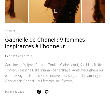
BEAUTÉ
Gabrielle de Chanel : 9 femmes
inspirantes à l’honneur
15 SEPTEMBRE 2018
Caroline de Maigret, Phoebe Tonkin, Claire Laffut, Kilo Kish, Mette
Towley, Valentina Bellè, Diana Pozharskaya, Adesuwa Aighewi ou
encore Ouyang Nana sont les nouveaux visages de la campagne
Gabrielle de Chanel. Neuf femmes, neuf lettres,…
PARTAGER