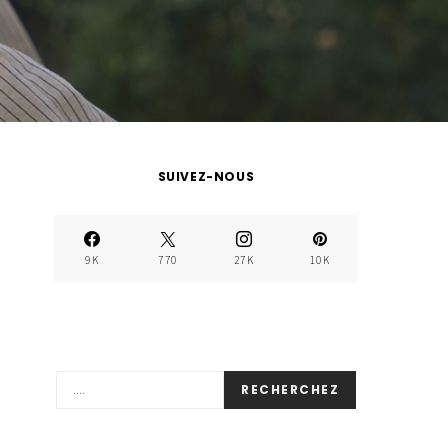
SUIVEZ-NOUS
9K
770
27K
10K
RECHERCHEZ