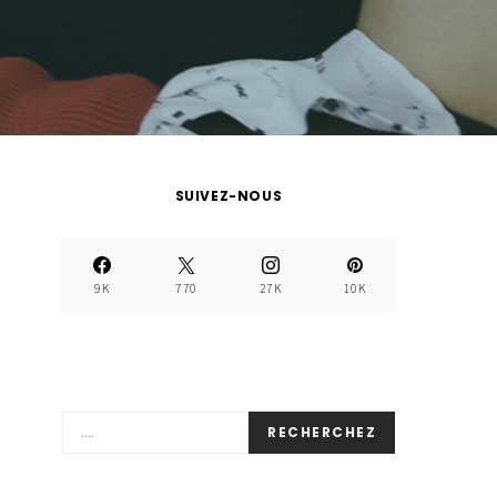
SUIVEZ-NOUS
9K
770
27K
10K
RECHERCHEZ