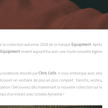
e la collection automne 2018 de la marque
Equipment
. Après
,
Equipment
revient aujourd’hui avec une toute nouvelle égérie
au lookbook shooté par
Chris Colls
. Il vous embarque avec elle
écouvrir un vestiaire de plus en plus complet : trenchs, vestes
,
aison ! Découvrez dès maintenant la nouvelle collection sur le
ps d’un instant avec la belle Aymeline !