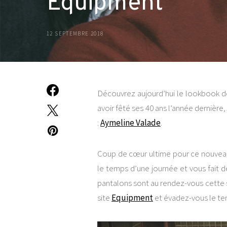
Equipment
12 SEPTEMBRE 2018
Découvrez aujourd’hui le lookbook d
avoir fêté ses 40 ans l’année dernière
:
Aymeline Valade
.
Coup de cœur ultime pour ce nouve
le temps d’une journée et vous fait d
pantalons sont au rendez-vous cette s
site
Equipment
et évadez-vous le tem