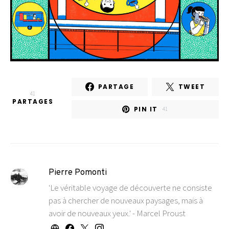
PARTAGE
TWEET
41
PARTAGES
PIN IT
41
Pierre Pomonti
'Le véritable voyage de découverte ne consiste
pas à chercher de nouveaux paysages, mais à
avoir de nouveaux yeux.' - Marcel Proust