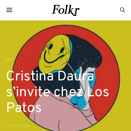
ART
Cristina Daura
s’invite chez Los
Patos
2 JUILLET 2018