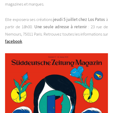
magazines et marques.
Elle exposera ses créations
jeudi 5 juillet chez Los Patos
à
partir de 18h00.
Une seule adresse à retenir
: 23 rue de
Nemours, 75011 Paris. Retrouvez toutes les informations sur
facebook
.