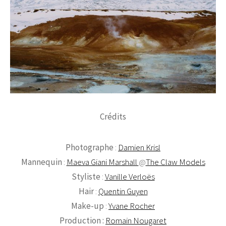
Crédits
Photographe
:
Damien Krisl
Mannequin
:
Maeva Giani Marshall
@
The Claw Models
Styliste
:
Vanille Verloës
Hair
:
Quentin Guyen
Make-up
:
Yvane Rocher
Production :
Romain Nougaret