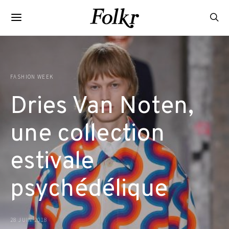
FASHION WEEK
Dries Van Noten,
une collection
estivale
psychédélique
28 JUIN 2018