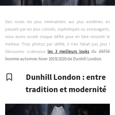
Des looks les plus minimalistes aux plus extrêmes en
passant par les plus colorés, sophistiqués ou extravagants,
nous avons scruté chaque défilé pour en faire ressortir le
meilleur. Trois photos par défilé, il n’en fallait pas plus !
Découvrez ci-dessous
les 3 meilleurs looks
du défilé
homme automne-hiver 2019/2020 de Dunhill London.
Dunhill London : entre
tradition et modernité