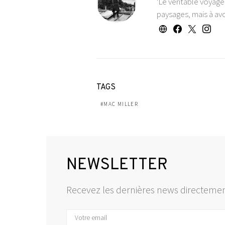
'Le véritable voyag
paysages, mais à avo
TAGS
MAC MILLER
NEWSLETTER
Recevez les dernières news directemen