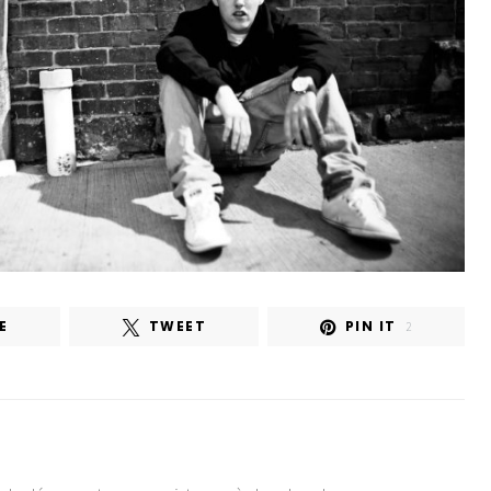
E
TWEET
PIN IT
2