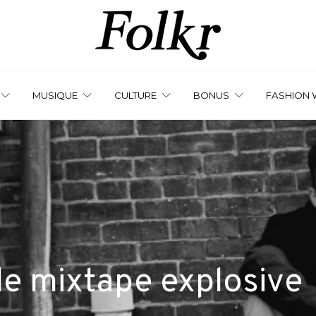
MUSIQUE
CULTURE
BONUS
FASHION 
lle mixtape explosive