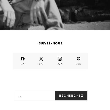
SUIVEZ-NOUS
9K
770
27K
10K
RECHERCHEZ