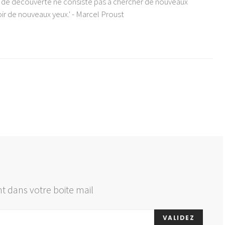
e de découverte ne consiste pas à chercher de nouveaux
ir de nouveaux yeux.' - Marcel Proust
t dans votre boite mail
VALIDEZ