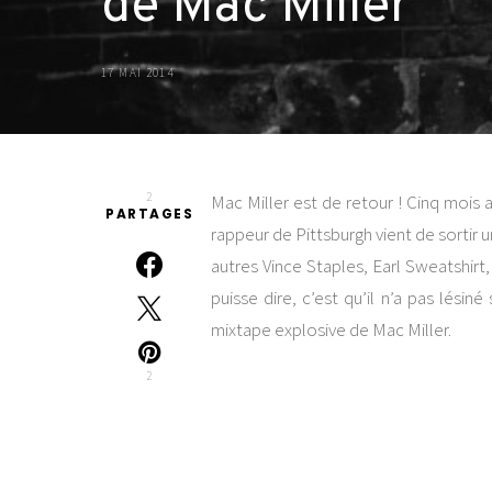
de Mac Miller
17 MAI 2014
2
Mac Miller est de retour ! Cinq mois a
PARTAGES
rappeur de Pittsburgh vient de sortir 
autres Vince Staples, Earl Sweatshir
puisse dire, c’est qu’il n’a pas lésin
mixtape explosive de Mac Miller.
2