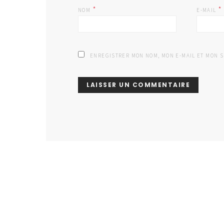
*
*
NOM
E-MAIL
ENREGISTRER MON NOM, MON E-MAIL ET MON 