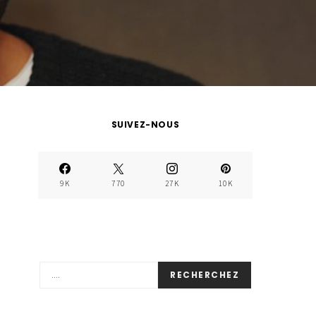
SUIVEZ-NOUS
9K
770
27K
10K
RECHERCHEZ