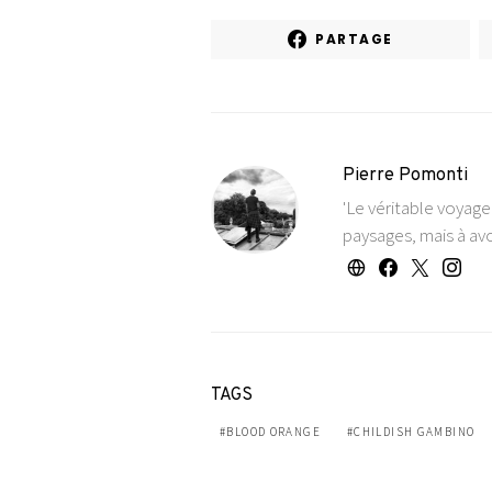
PARTAGE
Pierre Pomonti
'Le véritable voyag
paysages, mais à avo
TAGS
BLOOD ORANGE
CHILDISH GAMBINO