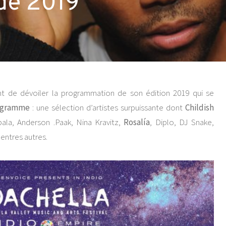
de 2019
t de dévoiler la programmation de son édition 2019 qui se
ogramme
: une sélection d’artistes surpuissante dont
Childish
ala, Anderson .Paak, Nina Kravitz,
Rosalía
, Diplo, DJ Snake,
, entres autres.