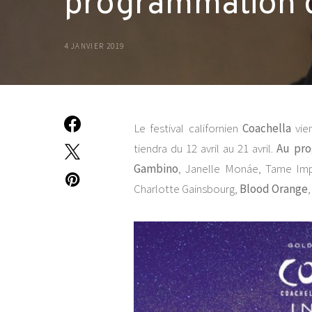
programmation 
4 JANVIER 2019
Le festival californien
Coachella
vien
tiendra du 12 avril au 21 avril.
Au pr
Gambino
, Janelle Monáe, Tame Imp
Charlotte Gainsbourg,
Blood Orange