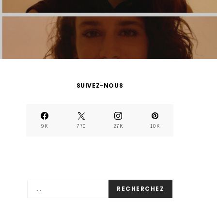
SUIVEZ-NOUS
9K
770
27K
10K
RECHERCHEZ