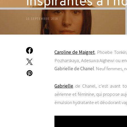
inspirantes à l’
15 SEPTEMBRE 2018
Caroline de Maigret
, Phoebe Tonkin
Pozharskaya, Adesuwa Aighewi ou en
Gabrielle de Chanel
. Neuf femmes, ne
Gabrielle
de Chanel, c’est avant t
aérienne et féminine, qui propose au
émulsion hydratante et déodorant va