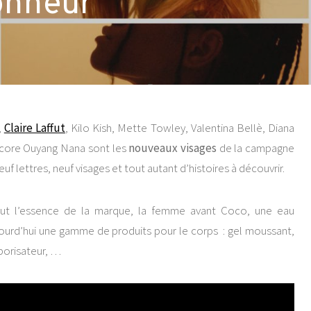
honneur
,
Claire Laffut
, Kilo Kish, Mette Towley, Valentina Bellè, Diana
core Ouyang Nana sont les
nouveaux visages
de la campagne
uf lettres, neuf visages et tout autant d’histoires à découvrir.
out l’essence de la marque, la femme avant Coco, une eau
jourd’hui une gamme de produits pour le corps : gel moussant,
porisateur, …