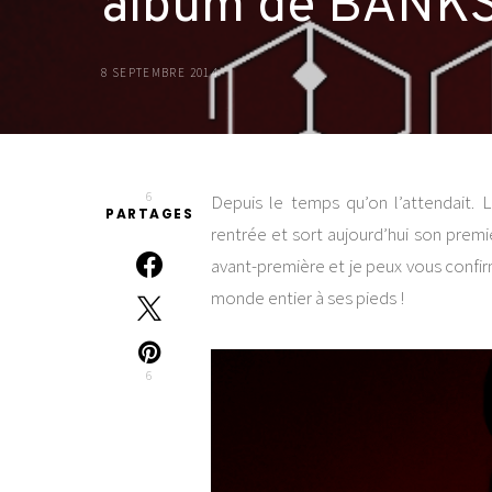
album de BANK
8 SEPTEMBRE 2014
6
Depuis le temps qu’on l’attendait
PARTAGES
rentrée et sort aujourd’hui son premi
avant-première et je peux vous confir
monde entier à ses pieds !
6