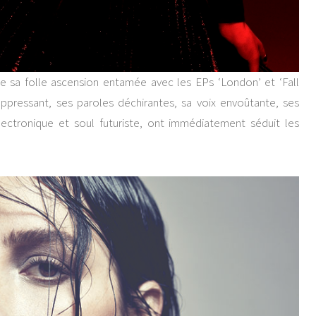
e sa folle ascension entamée avec les EPs ‘London’ et ‘Fall
oppressant, ses paroles déchirantes, sa voix envoûtante, ses
ectronique et soul futuriste, ont immédiatement séduit les