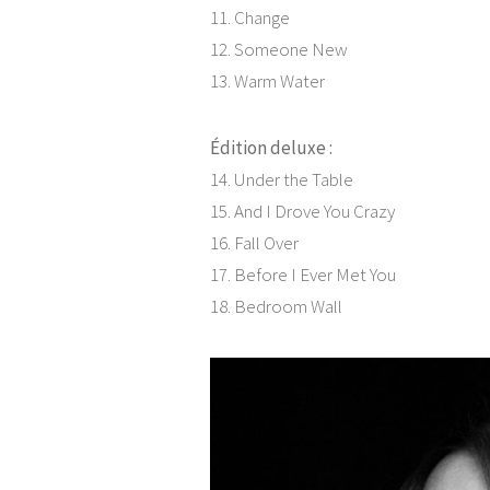
11. Change
12. Someone New
13. Warm Water
Édition deluxe :
14. Under the Table
15. And I Drove You Crazy
16. Fall Over
17. Before I Ever Met You
18. Bedroom Wall