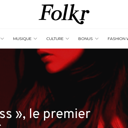
MUSIQUE
CULTURE
BONUS
FASHION 
s », le premier