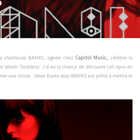
S
. La chanteuse BANKS, signée chez
Capitol Music,
célèbre la
er album ‘Goddess’. J’ai eu la chance de découvrir cet opus en
mer une chose : Jillian Banks alias BANKS est prête à mettre le