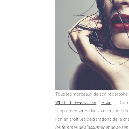
Tous les morceaux de son répertoire s
What It Feels Like
, ‘
Brain
‘… Comp
supplémentaires dans sa version delux
l’on en croit les déclarations de la c
les femmes de s’assumer et de se sen