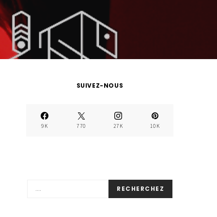
SUIVEZ-NOUS
9K
770
27K
10K
RECHERCHEZ