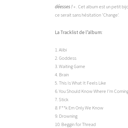
déesses !
« . Cet album est un petit bij
ce serait sans hésitation ‘Change’.
La Tracklist de l’album:
1. Alibi
2. Goddess
3. Waiting Game
4. Brain
5. This Is What It Feels Like
6. You Should Know Where I’m Comin
7. Stick
8. F**k Em Only We Know
9. Drowning
10. Beggin for Thread