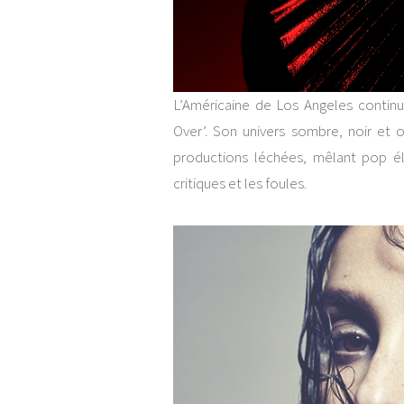
L’Américaine de Los Angeles continu
Over’. Son univers sombre, noir et 
productions léchées, mêlant pop él
critiques et les foules.