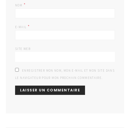
*
NOM
*
E-MAIL
SITE WEB
ENREGISTRER MON NOM, MON E-MAIL ET MON SITE DANS
LE NAVIGATEUR POUR MON PROCHAIN COMMENTAIRE.