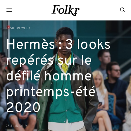
FASHION WEEK
Hermès : 3 looks
repérés sur le
défilé homme
printemps-été
2020
23 JUIN 2019