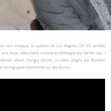
pour leur musique, le quatuor de Los Angeles OK GO semble
a ‘viral music video band’, comme en témoigne leur dernier clip ‘I
dernier album ‘Hungry Ghosts’, la vidéo dirigée par Morihiro
ne chorégraphie millimétrée sur des drones.