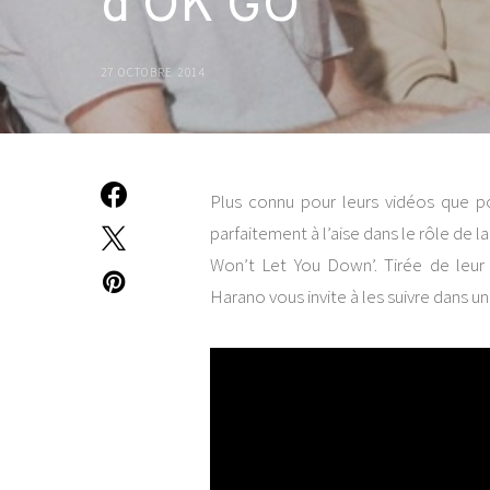
d’OK GO
27 OCTOBRE 2014
Plus connu pour leurs vidéos que 
parfaitement à l’aise dans le rôle de l
Won’t Let You Down’. Tirée de leur 
Harano vous invite à les suivre dans u