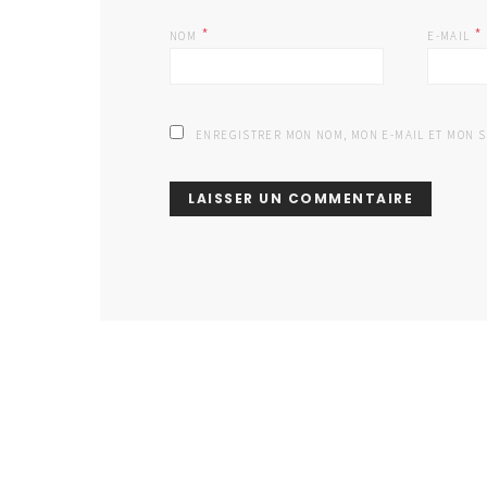
*
*
NOM
E-MAIL
ENREGISTRER MON NOM, MON E-MAIL ET MON 