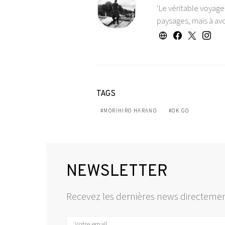
'Le véritable voyag
paysages, mais à avo
TAGS
MORIHIRO HARANO
OK GO
NEWSLETTER
Recevez les dernières news directemen